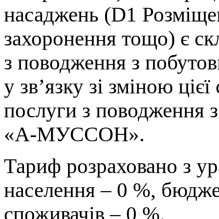
насаджень (D1 Розміщен
захоронення тощо) є с
з поводження з побут
у зв’язку зі зміною ціє
послуги з поводження 
«А-МУССОН».
Тариф розраховано з ур
населення – 0 %, бюдже
споживачів – 0 %.