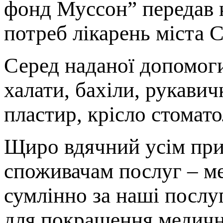
фонд Муссон” передав к
потреб лікарень міста 
Серед наданої допомоги
халати, бахіли, рукавич
пластир, крісло стомато
Щиро вдячний усім при
споживачам послуг – м
сумлінно за наші послу
для покращення медично